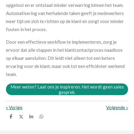
opgelost en er ontstaat minder verwarring binnen het team.
Automatisering van herhalende taken geeft je medewerkers
meer tijd om zich te richten op de klant en zorgt voor minder
fouten in het proces.
Door een effectieve workflow te implementeren, zorg je
ervoor dat alle stappen in het klantcontactproces naadloos
op elkaar aansluiten. Dit leidt niet alleen tot een betere
ervaring voor de klant, maar ook tot een efficiënter werkend
team.
Meer weten? Laat ons je inspireren. Het wordt geen sales
gesprek.
«
Vorige
Volgende
»
D
D
S
D
e
e
h
e
l
e
a
l
e
l
r
e