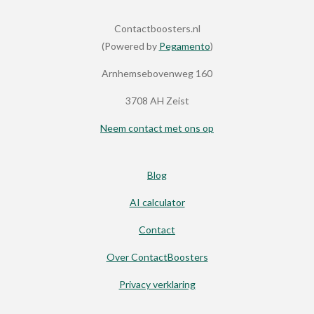
n
e
n
Contactboosters.nl
(Powered by
Pegamento
)
Arnhemsebovenweg 160
3708 AH Zeist
Neem contact met ons op
Blog
AI calculator
Contact
Over ContactBoosters
Privacy verklaring