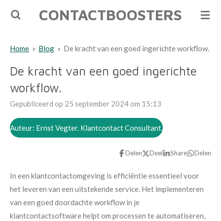
CONTACTBOOSTERS
Ga
direct
naar
Home
»
Blog
»
De kracht van een goed ingerichte workflow.
de
hoofdinhoud
De kracht van een goed ingerichte
workflow.
Gepubliceerd op 25 september 2024 om 15:13
Auteur: Ernst Vegter. Klantcontact Consultant.
Delen
Deel
Share
Delen
In een klantcontactomgeving is efficiëntie essentieel voor
het leveren van een uitstekende service. Het implementeren
van een goed doordachte workflow in je
klantcontactsoftware helpt om processen te automatiseren,